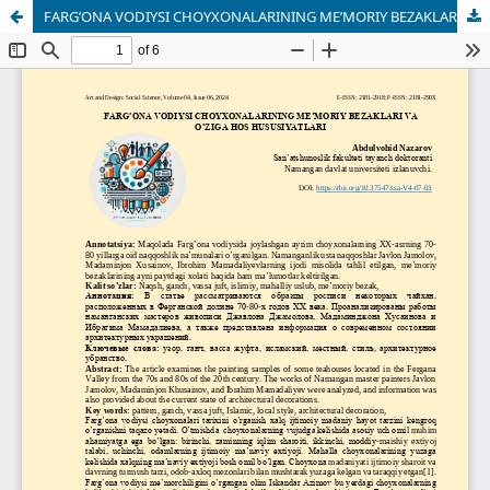
FARG’ONA VODIYSI CHOYXONALARINING ME’MORIY BEZAKLARI VA O’ZIGA HOS HUSUSIYATLARI