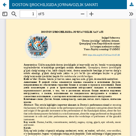
DOSTON IJROCHILIGIDA JO‘RNAVOZLIK SAN’ATI