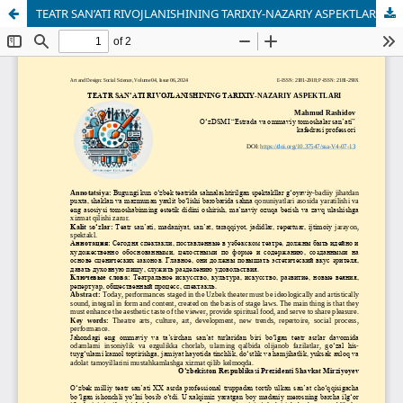
TEATR SAN’ATI RIVOJLANISHINING TARIXIY-NAZARIY ASPEKTLARI