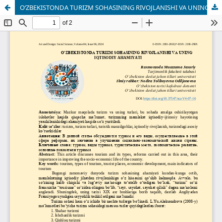
OʻZBEKISTONDA TURIZM SOHASINING RIVOJLANISHI VA UNING IQTISODIY AHAMIYATI