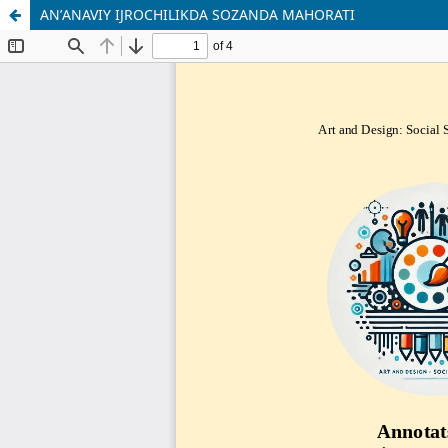
ANʼANAVIY IJROCHILIKDA SOZANDA MAHORATI