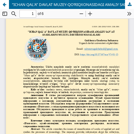
“ICHAN QALʼA” DAVLAT MUZEY-QOʻRIQXONASIDAGI AMALIY SANʼAT ASARLARINI MUZEYLASHTIRISH MASALALARI