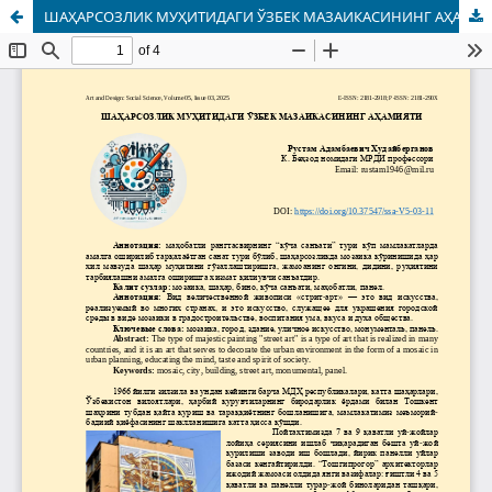
ШАҲАРСОЗЛИК МУҲИТИДАГИ ЎЗБЕК МАЗАИКАСИНИНГ АҲАМИЯТИ