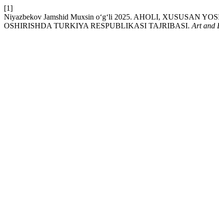
[1]
Niyazbekov Jamshid Muxsin o‘g‘li 2025. AHOLI, XUSU
OSHIRISHDA TURKIYA RESPUBLIKASI TAJRIBASI.
Art and 