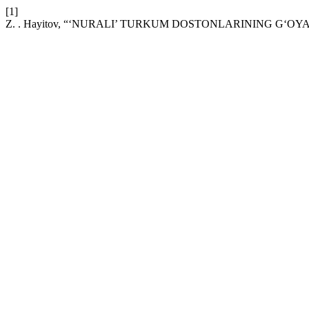
[1]
Z. . Hayitov, “‘NURALI’ TURKUM DOSTONLARINING G‘OY