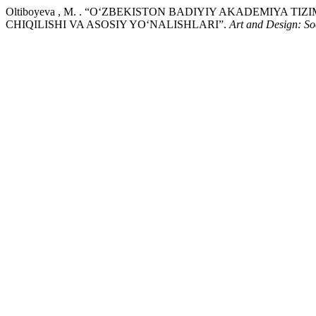
Oltiboyeva , M. . “OʻZBEKISTON BADIYIY AKADEMIYA T
CHIQILISHI VA ASOSIY YOʻNALISHLARI”.
Art and Design: So