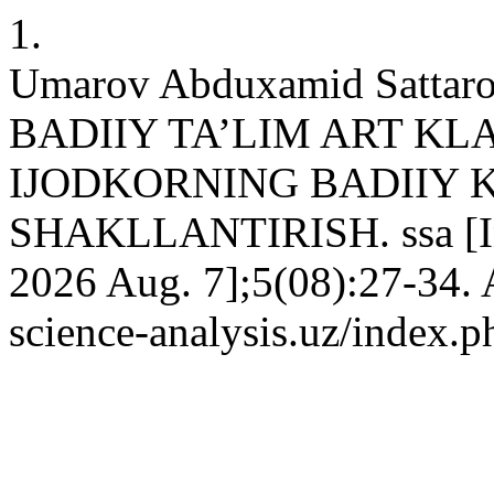
1.
Umarov Abduxamid Satta
BADIIY TA’LIM ART KL
IJODKORNING BADIIY 
SHAKLLANTIRISH. ssa [Inte
2026 Aug. 7];5(08):27-34. A
science-analysis.uz/index.p