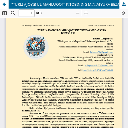
“TURLI AJOYIB UL MAHLUQOT” KITOBINING MINIATYURA BEZAKLARI