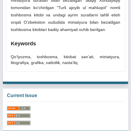
miniatyura suratlari bilan bezatilgan Sidqiy Xondayliqiy
tomonidan ko‘chirilgan “Turli ajoyib ul mahluqot” nomli
toshbosma kitobi va undagi ayrim suratlarni tahlil etish
orqali O‘zbekiston xududida miniatyura bilan bezatilgan
toshbosma kitoblari badiiy ahamiyati ochib berilgan.
Keywords
Qo‘lyozma, toshbosma, kitobat san’ati, miniatyura,
litografiya, grafika, xattotlik, nasta’liq.
Current Issue