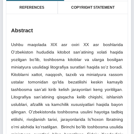
REFERENCES
COPYRIGHT STATEMENT
Abstract
Ushbu maqolada XIX asr oxiri XX asr boshlarida
O‘zbekiston hududida kitobot san’atining xolati haqida
yozilgan bo‘lib, toshbosma kitoblar va ularga bosilgan
miniatyura usulidagi litografiya suratlari haqida so‘z boradi.
Kitoblarni xattot, naqqosh, tazxib va miniatyura rassom
ustalar tomonidan qo‘lda bezatilishi keskin kamayib
tashbosma san’ati kirib kelish jarayonlari keng yoritilgan.
Litografiya san’atining qisqacha kelib chiqishi, ishlanish
uslublari, afzallik va kamchilik xususiyatlari haqida bayon
qilingan. O‘zbekistonda toshbosma usulini hayotga tadbiq
etilishi, rivojlanish tarixi, jarayonlarida Is'hoxon Ibratning
o‘rni alohida ko‘rsatilgan. Birinchi bo‘lib toshbosma usulida