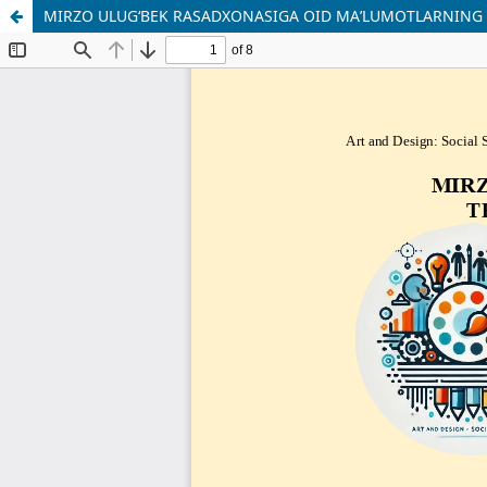
MIRZO ULUGʻBEK RASADXONASIGA OID MAʼLUMOTLARNING T