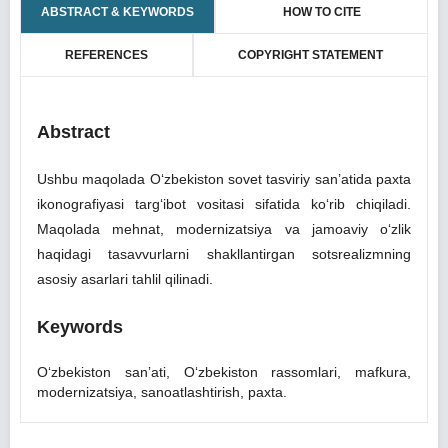
ABSTRACT & KEYWORDS
HOW TO CITE
REFERENCES
COPYRIGHT STATEMENT
Abstract
Ushbu maqolada O‘zbekiston sovet tasviriy san’atida paxta
ikonografiyasi targ‘ibot vositasi sifatida ko‘rib chiqiladi.
Maqolada mehnat, modernizatsiya va jamoaviy o‘zlik
haqidagi tasavvurlarni shakllantirgan sotsrealizmning
asosiy asarlari tahlil qilinadi.
Keywords
Oʻzbekiston sanʼati, Oʻzbekiston rassomlari, mafkura,
modernizatsiya, sanoatlashtirish, paxta.