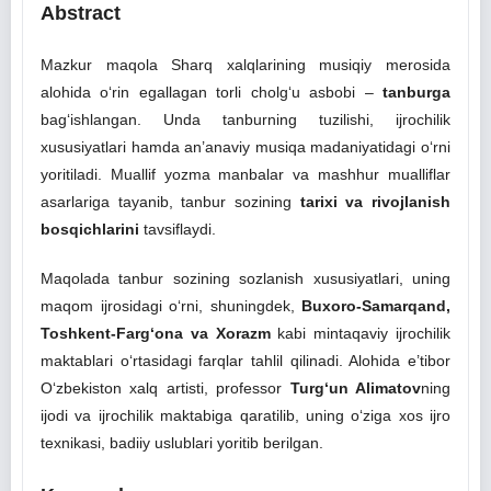
Abstract
Mazkur maqola Sharq xalqlarining musiqiy merosida
alohida o‘rin egallagan torli cholg‘u asbobi –
tanburga
bag‘ishlangan. Unda tanburning tuzilishi, ijrochilik
xususiyatlari hamda an’anaviy musiqa madaniyatidagi o‘rni
yoritiladi. Muallif yozma manbalar va mashhur mualliflar
asarlariga tayanib, tanbur sozining
tarixi va rivojlanish
bosqichlarini
tavsiflaydi.
Maqolada tanbur sozining sozlanish xususiyatlari, uning
maqom ijrosidagi o‘rni, shuningdek,
Buxoro-Samarqand,
Toshkent-Farg‘ona va Xorazm
kabi mintaqaviy ijrochilik
maktablari o‘rtasidagi farqlar tahlil qilinadi. Alohida e’tibor
O‘zbekiston xalq artisti, professor
Turg‘un Alimatov
ning
ijodi va ijrochilik maktabiga qaratilib, uning o‘ziga xos ijro
texnikasi, badiiy uslublari yoritib berilgan.