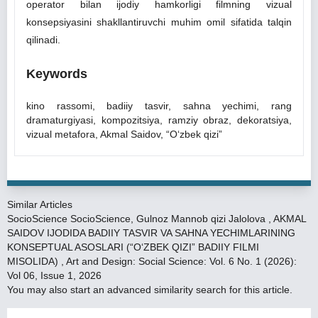
operator bilan ijodiy hamkorligi filmning vizual
konsepsiyasini shakllantiruvchi muhim omil sifatida talqin
qilinadi.
Keywords
kino rassomi, badiiy tasvir, sahna yechimi, rang
dramaturgiyasi, kompozitsiya, ramziy obraz, dekoratsiya,
vizual metafora, Akmal Saidov, “O‘zbek qizi”
Similar Articles
SocioScience SocioScience, Gulnoz Mannob qizi Jalolova ,
AKMAL
SAIDOV IJODIDA BADIIY TASVIR VA SAHNA YECHIMLARINING
KONSEPTUAL ASOSLARI (“O‘ZBEK QIZI” BADIIY FILMI
MISOLIDA)
,
Art and Design: Social Science: Vol. 6 No. 1 (2026):
Vol 06, Issue 1, 2026
You may also
start an advanced similarity search
for this article.