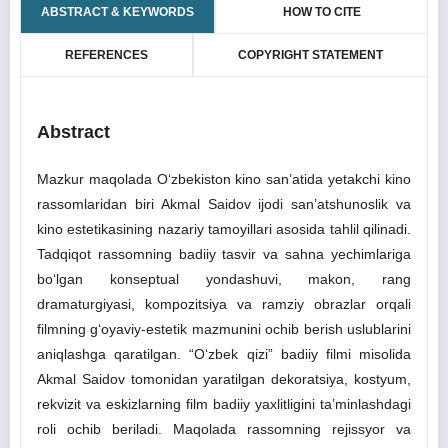
ABSTRACT & KEYWORDS
HOW TO CITE
REFERENCES
COPYRIGHT STATEMENT
Abstract
Mazkur maqolada O‘zbekiston kino san’atida yetakchi kino
rassomlaridan biri Akmal Saidov ijodi san’atshunoslik va
kino estetikasining nazariy tamoyillari asosida tahlil qilinadi.
Tadqiqot rassomning badiiy tasvir va sahna yechimlariga
bo‘lgan konseptual yondashuvi, makon, rang
dramaturgiyasi, kompozitsiya va ramziy obrazlar orqali
filmning g‘oyaviy-estetik mazmunini ochib berish uslublarini
aniqlashga qaratilgan. “O‘zbek qizi” badiiy filmi misolida
Akmal Saidov tomonidan yaratilgan dekoratsiya, kostyum,
rekvizit va eskizlarning film badiiy yaxlitligini ta’minlashdagi
roli ochib beriladi. Maqolada rassomning rejissyor va