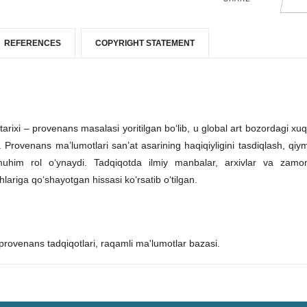
REFERENCES
COPYRIGHT STATEMENT
arixi – provenans masalasi yoritilgan bo‘lib, u global art bozordagi xuq
adi. Provenans ma’lumotlari san’at asarining haqiqiyligini tasdiqlash, qiym
 muhim rol o‘ynaydi. Tadqiqotda ilmiy manbalar, arxivlar va zamo
lariga qo‘shayotgan hissasi ko‘rsatib o‘tilgan.
 provenans tadqiqotlari, raqamli ma'lumotlar bazasi.