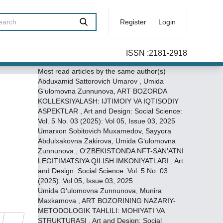
Register
Login
ISSN :2181-2918
Most read articles by the same author(s)
Abduxamid Sattorovich Umarov , Umida
G‘ulomovna Zunnunova,
ART BOZORDA
KOLLEKSIYALASH: IJTIMOIY VA IQTISODIY
ASPEKTLAR
,
Art and Design: Social Science:
Vol. 5 No. 03 (2025): Vol 05, Issue 03, 2025
Umarxon Sobitovich Muxamedov, Sayyora
Abdulxakovna Zakirova, Umida G‘ulomovna
Zunnunova ,
OʻZBEKISTONDA NFT-SAN’ATNI
LEGITIMATSIYA QILISH IMKONIYATLARI
,
Art
and Design: Social Science: Vol. 5 No. 03
(2025): Vol 05, Issue 03, 2025
Umida G‘ulomovna Zunnunova, Munira
Maxkamova ,
ART BOZORINING NAZARIY-
METODOLOGIK TAHLILI: MOHIYATI VA
STRUKTURASI
,
Art and Design: Social