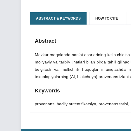
ABSTRACT & KEYWORDS
HOW TO CITE
Abstract
Mazkur maqolanda san’at asarlarining kelib chiqish t
moliyaviy va tarixiy jihatlari bilan birga tahlil qilin
belgilash va mulkchilik huquqlarini aniqlashda
texnologiyalarning (AI, blokcheyn) provenans izlanish
Keywords
provenans, badiiy autentifikatsiya, provenans tarixi,