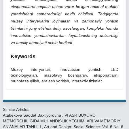
eksponatlarni saqlash uchun zarur bo‘lgan optimal muhitni
yaratishdagi samaradorligi ko‘rib chiqiladi. Tadqiqotda
muzey interyerlarini loyihalash va zamonaviy yoritish
tizimlarini joriy etishda ilmiy asoslangan, kompleks hamda
innovatsion yondashuvlardan foydalanishning dolzarbligi
va amaliy ahamiyati ochib beriladi.
Keywords
Muzey interyerlari, innovatsion yoritish, LED
texnologiyalari, masofaviy boshqaruv, eksponatlarni
muhofaza qilish, aralash yoritish, interaktiv tizimlar.
Similar Articles
Atabekova Saodat Baxtiyorovna ,
VI ASR BUXORO
ME’MORCHILIGIDA MUHANDISLIK YECHIMLARI VA ME’MORIY
AN’ANALAR TAHLILI
,
Art and Design: Social Science: Vol. 6 No. 6