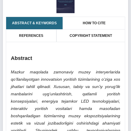
ABSTRACT & KEYWORDS
HOW TO CITE
REFERENCES
COPYRIGHT STATEMENT
Abstract
Mazkur maqolada zamonaviy muzey interyerlarida
qo‘llanilayotgan innovatsion yoritish tizimlarining o‘ziga xos
jihatlari tahlil qilinadi. Xususan, tabiiy va sun’iy yorug‘lik
manbalarini uyg‘unlashtirish, qatlamli yoritish
konsepsiyalari, energiya tejamkor LED texnologiyalari,
interaktiv yoritish vositalari hamda masofadan
boshqariladigan tizimlarning muzey ekspozitsiyalarining
estetik va vizual jozibadorligini oshirishdagi ahamiyati
yoritiladi.
Shuningdek, ushbu texnologiyalarning